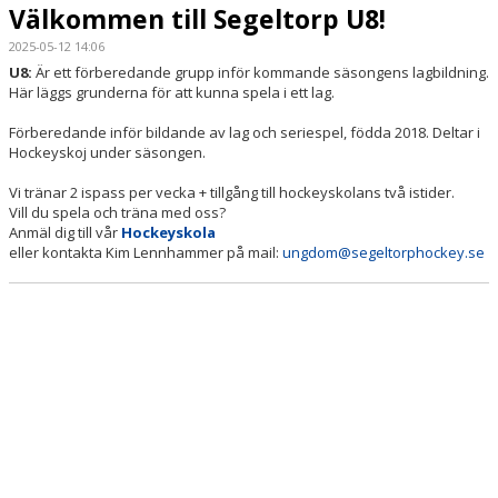
Välkommen till Segeltorp U8!
2025-05-12 14:06
U8:
Är ett förberedande grupp inför kommande säsongens lagbildning.
Här läggs grunderna för att kunna spela i ett lag.
Förberedande inför bildande av lag och seriespel, födda 2018. Deltar i
Hockeyskoj under säsongen.
Vi tränar 2 ispass per vecka + tillgång till hockeyskolans två istider.
Vill du spela och träna med oss?
Anmäl dig till vår
Hockeyskola
eller kontakta Kim Lennhammer på mail:
ungdom@segeltorphockey.se