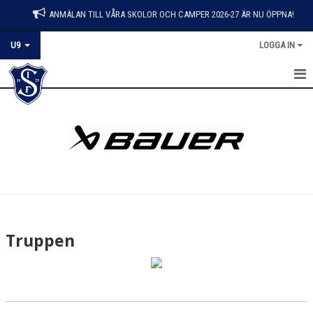
ANMÄLAN TILL VÅRA SKOLOR OCH CAMPER 2026-27 ÄR NU ÖPPNA!
U9
LOGGA IN
HEM
NYHETER
KALENDER
MATCHER
TRUPPEN
Truppen
BILDGALLERI
DOKUMENT
KONTAKT