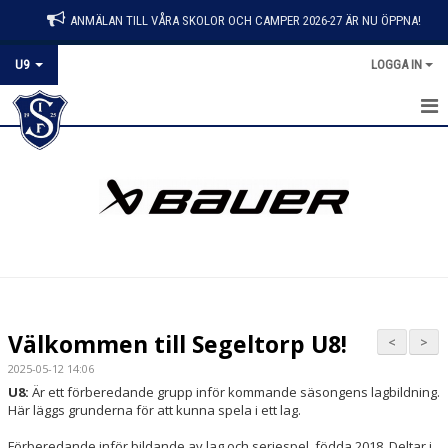
ANMÄLAN TILL VÅRA SKOLOR OCH CAMPER 2026-27 ÄR NU ÖPPNA!
U9
LOGGA IN
HEM
NYHETER
KALENDER
MATCHER
TRUPPEN
Välkommen till Segeltorp U8!
<
>
BILDGALLERI
2025-05-12 14:06
U8:
Är ett förberedande grupp inför kommande säsongens lagbildning.
DOKUMENT
Här läggs grunderna för att kunna spela i ett lag.
Förberedande inför bildande av lag och seriespel, födda 2018. Deltar i
KONTAKT