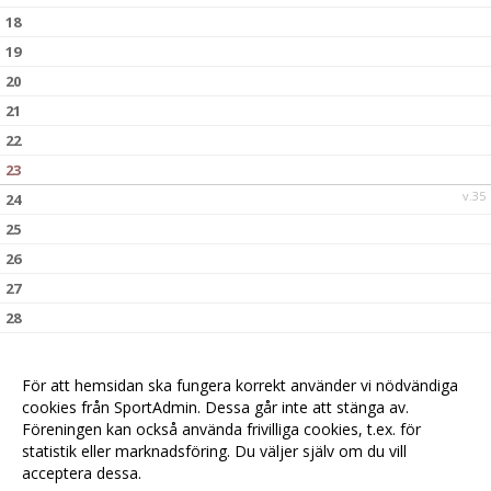
18
19
20
21
22
23
v.35
24
25
26
27
28
29
30
För att hemsidan ska fungera korrekt använder vi nödvändiga
v.36
31
cookies från SportAdmin. Dessa går inte att stänga av.
Föreningen kan också använda frivilliga cookies, t.ex. för
statistik eller marknadsföring. Du väljer själv om du vill
acceptera dessa.