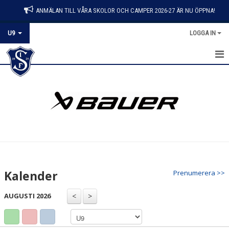
ANMÄLAN TILL VÅRA SKOLOR OCH CAMPER 2026-27 ÄR NU ÖPPNA!
U9
LOGGA IN
HEM
NYHETER
KALENDER
MATCHER
TRUPPEN
Kalender
Prenumerera >>
BILDGALLERI
AUGUSTI 2026
DOKUMENT
KONTAKT