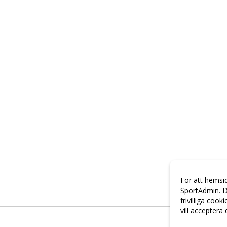
För att hemsi
SportAdmin. D
frivilliga cook
vill acceptera