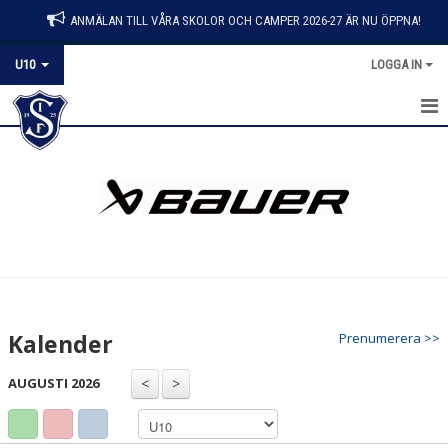
ANMÄLAN TILL VÅRA SKOLOR OCH CAMPER 2026-27 ÄR NU ÖPPNA!
U10
LOGGA IN
HEM
NYHETER
KALENDER
MATCHER
TRUPPEN
Kalender
Prenumerera >>
BILDGALLERI
AUGUSTI 2026
DOKUMENT
KONTAKT