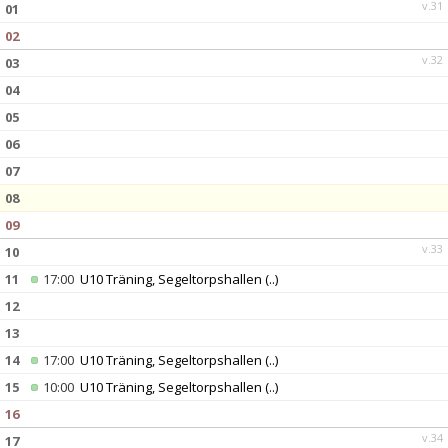
v.31
01
02
v.32
03
04
05
06
07
08
09
v.33
10
11
17:00
U10 Träning, Segeltorpshallen
(..)
12
13
14
17:00
U10 Träning, Segeltorpshallen
(..)
15
10:00
U10 Träning, Segeltorpshallen
(..)
16
v.34
17