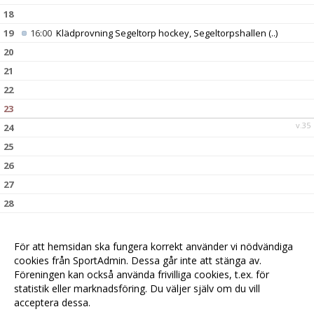
18
19
16:00
Klädprovning Segeltorp hockey, Segeltorpshallen
(..)
20
21
22
23
v.35
24
25
26
27
28
29
30
För att hemsidan ska fungera korrekt använder vi nödvändiga
v.36
31
cookies från SportAdmin. Dessa går inte att stänga av.
Föreningen kan också använda frivilliga cookies, t.ex. för
statistik eller marknadsföring. Du väljer själv om du vill
acceptera dessa.