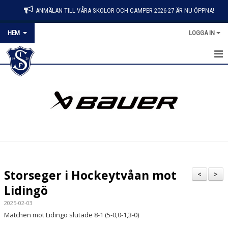
ANMÄLAN TILL VÅRA SKOLOR OCH CAMPER 2026-27 ÄR NU ÖPPNA!
HEM
LOGGA IN
HEM
NYHETER
KONTAKT
OM KLUBBEN
BLI MEDLEM
Storseger i Hockeytvåan mot
<
>
DOKUMENT
Lidingö
2025-02-03
MATCHER
Matchen mot Lidingö slutade 8-1 (5-0,0-1,3-0)