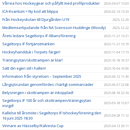
Vårrea hos Hockeygear och påfyllt med profilprodukter
2026-04-07 15:03
ICA-Kvantum = Ny kod att blippa
2026-02-16 15:33
Från Hockeyskolan till Djurgården U19
2025-12-29
Medlemserbjudande från NA Svensson Huddinge (Woody)
2025-12-22
Årets ledare Segeltorps IF Alliansförening
2025-11-21 13:21
Segeltorps IF förtjänstmärken
2025-11-21 13:19
Hockeyhandduk i Torpets färger!
2025-11-04 17:15
Träningsytan/skottrampen är klar!
2025-10-18 10:57
Sätt din egen stil i hallen!
2025-10-06 10:00
Information från styrelsen – September 2025
2025-09-12 11:30
Långsjörundan genomfördes i härligt sommarväder
2025-09-07 22:08
Belysningen i skottrampen är inkopplad!
2025-08-18 22:36
Segeltorps IF 100 år och skottrampen/träningsytan
2025-05-18 13:07
invigd!
Kallelse till årsmöte i Segeltorps IF Ishockeyförening den
2025-04-28 11:12
16 juni 2025 18:30
Vinnare av Hässelby/Kälvesta Cup
2025-04-13 20:11