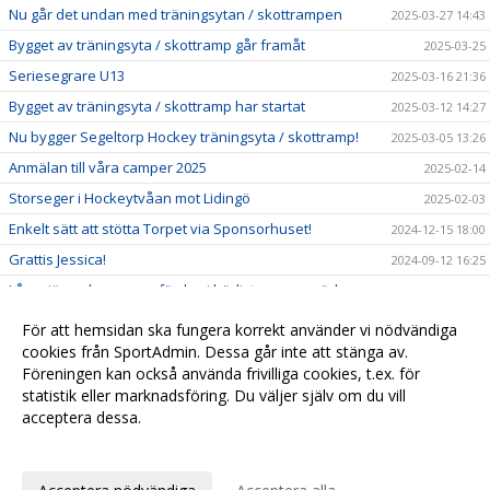
Nu går det undan med träningsytan / skottrampen
2025-03-27 14:43
Bygget av träningsyta / skottramp går framåt
2025-03-25
Seriesegrare U13
2025-03-16 21:36
Bygget av träningsyta / skottramp har startat
2025-03-12 14:27
Nu bygger Segeltorp Hockey träningsyta / skottramp!
2025-03-05 13:26
Anmälan till våra camper 2025
2025-02-14
Storseger i Hockeytvåan mot Lidingö
2025-02-03
Enkelt sätt att stötta Torpet via Sponsorhuset!
2024-12-15 18:00
Grattis Jessica!
2024-09-12 16:25
Långsjörundan genomfördes i härligt sommarväder
2024-09-08 20:02
Erbjudande FYSKIT
2024-05-14 14:53
För att hemsidan ska fungera korrekt använder vi nödvändiga
Bilder från avslutning av våra skolor 23-24 mars 2024
cookies från SportAdmin. Dessa går inte att stänga av.
2024-03-24 23:23
Föreningen kan också använda frivilliga cookies, t.ex. för
Kallelse till årsmöte i Segeltorps IF
2024-03-10 15:02
statistik eller marknadsföring. Du väljer själv om du vill
acceptera dessa.
Anpassa dina val
Cookie-
Gå till
inställningar
Webbversion