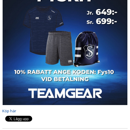
PARTNERS
DOMARE
CAFÉ SEGLET
FÖR SPELARE & ANHÖRIGA
MEDLEMSFÖRMÅNER
PROFILPRODUKTER
BINGOLOTTER
MEDLEMSDAGAR PÅ HOCKEYGEAR
LÄNKAR
Köp här