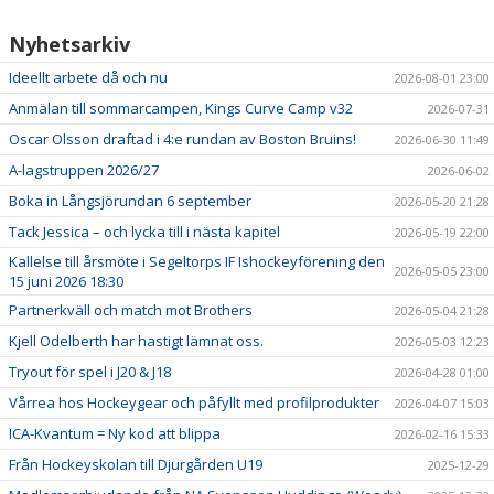
Nyhetsarkiv
Ideellt arbete då och nu
2026-08-01 23:00
Anmälan till sommarcampen, Kings Curve Camp v32
2026-07-31
Oscar Olsson draftad i 4:e rundan av Boston Bruins!
2026-06-30 11:49
A-lagstruppen 2026/27
2026-06-02
Boka in Långsjörundan 6 september
2026-05-20 21:28
Tack Jessica – och lycka till i nästa kapitel
2026-05-19 22:00
Kallelse till årsmöte i Segeltorps IF Ishockeyförening den
2026-05-05 23:00
15 juni 2026 18:30
Partnerkväll och match mot Brothers
2026-05-04 21:28
Kjell Odelberth har hastigt lämnat oss.
2026-05-03 12:23
Tryout för spel i J20 & J18
2026-04-28 01:00
Vårrea hos Hockeygear och påfyllt med profilprodukter
2026-04-07 15:03
ICA-Kvantum = Ny kod att blippa
2026-02-16 15:33
Från Hockeyskolan till Djurgården U19
2025-12-29