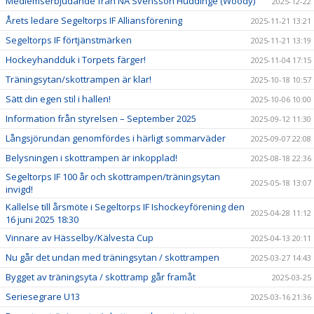
Medlemserbjudande från NA Svensson Huddinge (Woody)
2025-12-22
Årets ledare Segeltorps IF Alliansförening
2025-11-21 13:21
Segeltorps IF förtjänstmärken
2025-11-21 13:19
Hockeyhandduk i Torpets färger!
2025-11-04 17:15
Träningsytan/skottrampen är klar!
2025-10-18 10:57
Sätt din egen stil i hallen!
2025-10-06 10:00
Information från styrelsen – September 2025
2025-09-12 11:30
Långsjörundan genomfördes i härligt sommarväder
2025-09-07 22:08
Belysningen i skottrampen är inkopplad!
2025-08-18 22:36
Segeltorps IF 100 år och skottrampen/träningsytan
2025-05-18 13:07
invigd!
Kallelse till årsmöte i Segeltorps IF Ishockeyförening den
2025-04-28 11:12
16 juni 2025 18:30
Vinnare av Hässelby/Kälvesta Cup
2025-04-13 20:11
Nu går det undan med träningsytan / skottrampen
2025-03-27 14:43
Bygget av träningsyta / skottramp går framåt
2025-03-25
Seriesegrare U13
2025-03-16 21:36