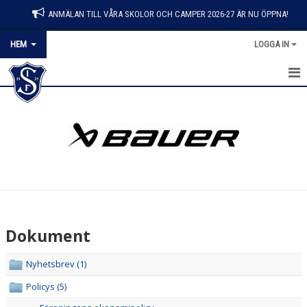
ANMÄLAN TILL VÅRA SKOLOR OCH CAMPER 2026-27 ÄR NU ÖPPNA!
HEM
LOGGA IN
HEM
NYHETER
KONTAKT
OM KLUBBEN
BLI MEDLEM
Dokument
DOKUMENT
Nyhetsbrev (1)
MATCHER
Policys (5)