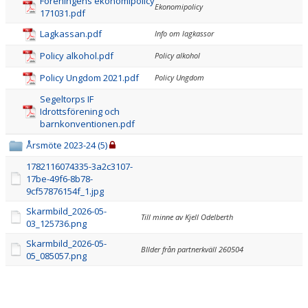
PARTNERS
Föreningens ekonomipolicy
Ekonomipolicy
171031.pdf
DOMARE
Lagkassan.pdf
Info om lagkassor
Policy alkohol.pdf
Policy alkohol
CAFÉ SEGLET
Policy Ungdom 2021.pdf
Policy Ungdom
FÖR SPELARE & ANHÖRIGA
Segeltorps IF
Idrottsförening och
MEDLEMSFÖRMÅNER
barnkonventionen.pdf
Årsmöte 2023-24 (5)
PROFILPRODUKTER
1782116074335-3a2c3107-
17be-49f6-8b78-
BINGOLOTTER
9cf57876154f_1.jpg
MEDLEMSDAGAR PÅ HOCKEYGEAR
Skarmbild_2026-05-
Till minne av Kjell Odelberth
03_125736.png
LÄNKAR
Skarmbild_2026-05-
BIlder från partnerkväll 260504
05_085057.png