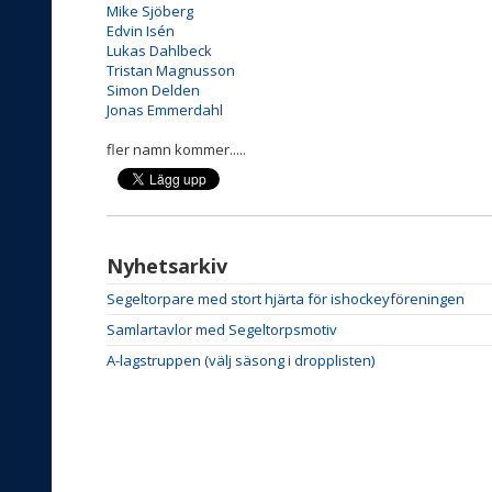
Mike Sjöberg
Edvin Isén
Lukas Dahlbeck
Tristan Magnusson
Simon Delden
Jonas Emmerdahl
fler namn kommer.....
Nyhetsarkiv
Segeltorpare med stort hjärta för ishockeyföreningen
Samlartavlor med Segeltorpsmotiv
A-lagstruppen (välj säsong i dropplisten)