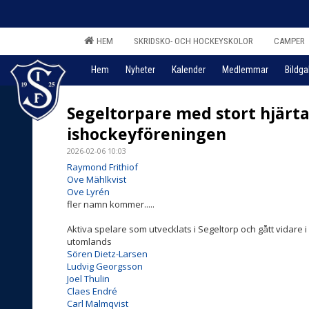
HEM
SKRIDSKO- OCH HOCKEYSKOLOR
CAMPER
Hem
Nyheter
Kalender
Medlemmar
Bildgal
Segeltorpare med stort hjärta
ishockeyföreningen
2026-02-06 10:03
Raymond Frithiof
Ove Mählkvist
Ove Lyrén
fler namn kommer.....
Aktiva spelare som utvecklats i Segeltorp och gått vidare i s
utomlands
Sören Dietz-Larsen
Ludvig Georgsson
Joel Thulin
Claes Endré
Carl Malmqvist