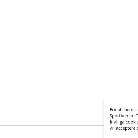
För att hemsi
SportAdmin. D
frivilliga cook
vill acceptera