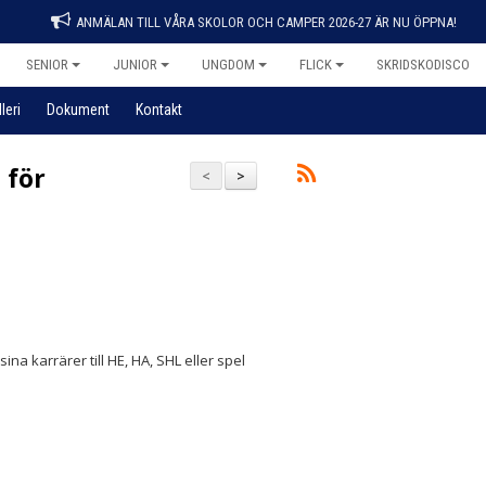
ANMÄLAN TILL VÅRA SKOLOR OCH CAMPER 2026-27 ÄR NU ÖPPNA!
SENIOR
JUNIOR
UNGDOM
FLICK
SKRIDSKODISCO
leri
Dokument
Kontakt
 för
<
>
ina karrärer till HE, HA, SHL eller spel