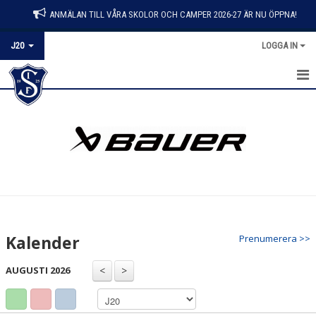
ANMÄLAN TILL VÅRA SKOLOR OCH CAMPER 2026-27 ÄR NU ÖPPNA!
J20
LOGGA IN
HEM
NYHETER
KALENDER
MATCHER
TRUPPEN
Kalender
Prenumerera >>
BILDGALLERI
AUGUSTI 2026
DOKUMENT
KONTAKT