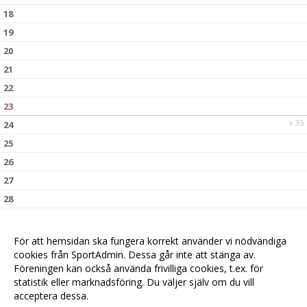
18
19
20
21
22
23
v.35
24
25
26
27
28
29
30
För att hemsidan ska fungera korrekt använder vi nödvändiga
v.36
31
cookies från SportAdmin. Dessa går inte att stänga av.
Föreningen kan också använda frivilliga cookies, t.ex. för
statistik eller marknadsföring. Du väljer själv om du vill
acceptera dessa.