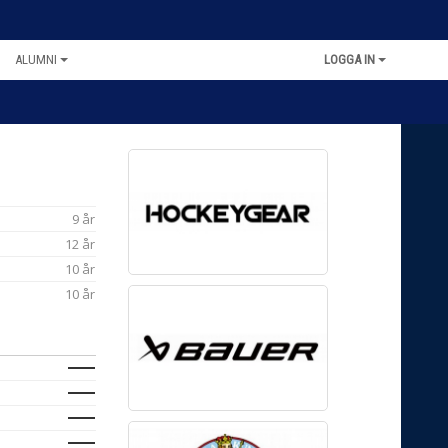
ALUMNI
LOGGA IN
9 år
12 år
10 år
10 år