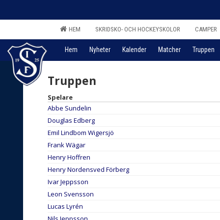
HEM
SKRIDSKO- OCH HOCKEYSKOLOR
CAMPER
Hem
Nyheter
Kalender
Matcher
Truppen
Truppen
Spelare
Abbe Sundelin
Douglas Edberg
Emil Lindbom Wigersjö
Frank Wägar
Henry Hoffren
Henry Nordensved Förberg
Ivar Jeppsson
Leon Svensson
Lucas Lyrén
Nils Jeppsson