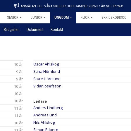
ANMÄLAN TILL VÅRA SKOLOR OCH CAMPER 2026-27 ÄR NU ÖPPNA!
SENIOR
JUNIOR
UNGDOM
FLICK
SKRIDSKODISCO
Bildgalleri
Dokument
Kontakt
Oscar Ahlskog
10 år
Stina Hörnlund
9 år
Sture Hörnlund
9 år
Vidar Josefsson
10 år
10 år
10 år
Ledare
Anders Lindberg
11 år
Andreas Lind
11 år
Nils Ahlskog
10 år
Simon Edberg
11 år