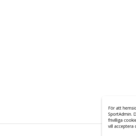
För att hemsi
SportAdmin. D
frivilliga cook
vill acceptera