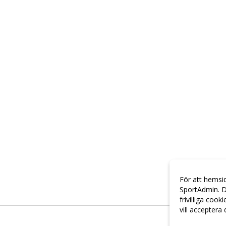
För att hemsi
SportAdmin. D
frivilliga cook
vill acceptera