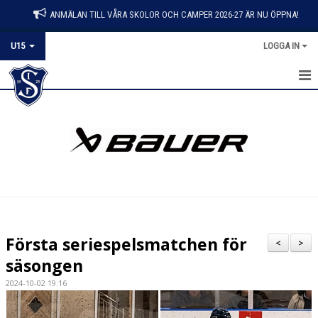
ANMÄLAN TILL VÅRA SKOLOR OCH CAMPER 2026-27 ÄR NU ÖPPNA!
U15
LOGGA IN
HEM
NYHETER
KALENDER
MATCHER
TRUPPEN
Första seriespelsmatchen för
<
>
BILDGALLERI
säsongen
2024-10-02 19:16
DOKUMENT
KONTAKT