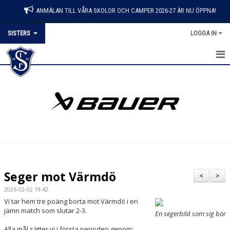
ANMÄLAN TILL VÅRA SKOLOR OCH CAMPER 2026-27 ÄR NU ÖPPNA!
SISTERS
LOGGA IN
HEM
NYHETER
KALENDER
MATCHER
TRUPPEN
Seger mot Värmdö
<
>
BILDGALLERI
2026-02-02 19:42
Vi tar hem tre poäng borta mot Värmdö i en
DOKUMENT
jämn match som slutar 2-3.
En segerbild som sig bör
Alla mål sätter vi i första perioden genom:
KONTAKT