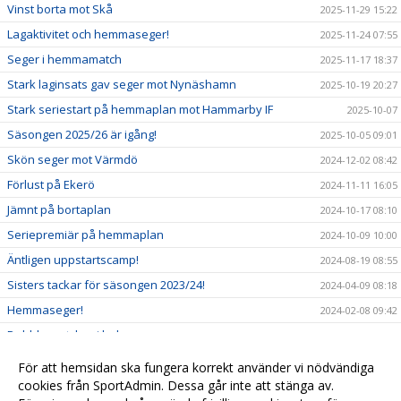
Vinst borta mot Skå
2025-11-29 15:22
Lagaktivitet och hemmaseger!
2025-11-24 07:55
Seger i hemmamatch
2025-11-17 18:37
Stark laginsats gav seger mot Nynäshamn
2025-10-19 20:27
Stark seriestart på hemmaplan mot Hammarby IF
2025-10-07
Säsongen 2025/26 är igång!
2025-10-05 09:01
Skön seger mot Värmdö
2024-12-02 08:42
Förlust på Ekerö
2024-11-11 16:05
Jämnt på bortaplan
2024-10-17 08:10
Seriepremiär på hemmaplan
2024-10-09 10:00
Äntligen uppstartscamp!
2024-08-19 08:55
Sisters tackar för säsongen 2023/24!
2024-04-09 08:18
Hemmaseger!
2024-02-08 09:42
Dubbla matcher i helgen
2024-02-05 16:00
Bra start på helgen med hemmaseger!
2024-01-20 14:09
För att hemsidan ska fungera korrekt använder vi nödvändiga
Tufft i Haninge
cookies från SportAdmin. Dessa går inte att stänga av.
2024-01-15 16:46