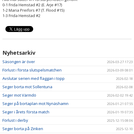
0-1 Frida Hemstad #2 (E. Ärje #17)
1-2 Maria Preifors #7 (T. Flood #15)
1-3 Frida Hemstad #2
Nyhetsarkiv
Säsongen är över
2026-03-27 17:23
Förlust i första slutspelsmatchen
2026-03-09 08:01
Avslutar serien med flaggan i topp
2026-02-18
Seger borta mot Sollentuna
2026-02-08
Seger mot Värmdö
2026-02-02 19:42
Seger på bortaplan mot Nynäshamn
2026-01-21 07:55
Seger i årets första match
2026-01-19 07:35
Förlust i derby
2025-12-15 08:06
Seger borta på Zinken
2025-12-10