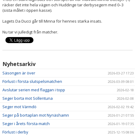
räcker det inte hela vägen och Huddinge tar derbysegern med 0–3
(sista målet i öppen kasse).
Lagets Da Ducci går till Minna för hennes starka insats.
Nu tar vi julledigt från matcher.
Nyhetsarkiv
Säsongen är över
2026-03-27 17:23
Förlust i första slutspelsmatchen
2026-03-09 08:01
Avslutar serien med flaggan i topp
2026-02-18
Seger borta mot Sollentuna
2026-02-08
Seger mot Värmdö
2026-02-02 19:42
Seger på bortaplan mot Nynäshamn
2026-01-21 07:55
Seger i årets första match
2026-01-19 07:35
Förlust i derby
2025-12-15 08:06