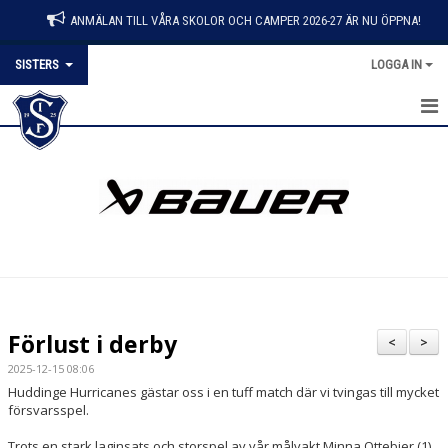
ANMÄLAN TILL VÅRA SKOLOR OCH CAMPER 2026-27 ÄR NU ÖPPNA!
SISTERS
LOGGA IN
HEM
NYHETER
KALENDER
MATCHER
TRUPPEN
Förlust i derby
<
>
BILDGALLERI
2025-12-15 08:06
Huddinge Hurricanes gästar oss i en tuff match där vi tvingas till mycket
DOKUMENT
försvarsspel.
Trots en stark laginsats och storspel av vår målvakt Minna Ottebjer (1)
KONTAKT