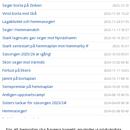
Seger borta på Zinken
2025-12-10
Vinst borta mot Skå
2025-11-29 15:22
Lagaktivitet och hemmaseger!
2025-11-24 07:55
Seger i hemmamatch
2025-11-17 18:37
Stark laginsats gav seger mot Nynäshamn
2025-10-19 20:27
Stark seriestart på hemmaplan mot Hammarby IF
2025-10-07
Säsongen 2025/26 är igång!
2025-10-05 09:01
Skön seger mot Värmdö
2024-12-02 08:42
Förlust på Ekerö
2024-11-11 16:05
Jämnt på bortaplan
2024-10-17 08:10
Seriepremiär på hemmaplan
2024-10-09 10:00
Äntligen uppstartscamp!
2024-08-19 08:55
Sisters tackar för säsongen 2023/24!
2024-04-09 08:18
Hemmaseger!
2024-02-08 09:42
Dubbla matcher i helgen
2024-02-05 16:00
Bra start på helgen med hemmaseger!
2024-01-20 14:09
För att hemsidan ska fungera korrekt använder vi nödvändiga