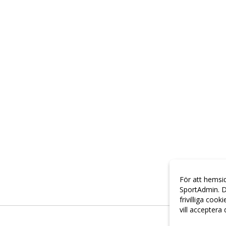
För att hemsi
SportAdmin. D
frivilliga cook
vill acceptera