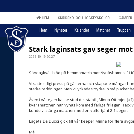
HEM
SKRIDSKO- OCH HOCKEYSKOLOR
CAMPER
Hem
Nyheter
Kalender
Matcher
Truppen
Stark laginsats gav seger m
2025-10-19 20:27
Söndagkväll bjöd på hemmamatch mot Nynäshamns IF H
Vi satte tidigt press på gästerna och skapade många chan
starka räddningar. Men vi lyckades trycka in två puckar 
Även i vår egen kasse stod det stabilt, Minna Ottebjer (#1)
kvar i matchen när Nynäs kom med farliga frilägen. Tack v
kunde vi stänga matchen med en välförtjänt 2-1 seger.
Lagets Da Ducci
gick till vår keeper
Minna för flera avgö
Mål: