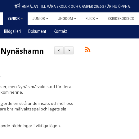
ANMÄLAN TILL VÅRA SKOLOR OCH CAMPER 2026-27 ÄR NU ÖPPNA!
SENIOR
JUNIOR
UNGDOM
FLICK
SKRIDSKODISCO
Bildgalleri
Dokument
Kontakt
ot Nynäshamn
<
>
C.
ser, men Nynäs målvakt stod för flera
bakom henne.
 gjorde en strålande insats och höll oss
are bra målvaktsspel och lagets slit
rande räddningar i viktiga lägen.