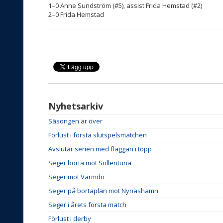
1–0 Anne Sundström (#5), assist Frida Hemstad (#2)
2–0 Frida Hemstad
Nyhetsarkiv
Säsongen är över
Förlust i första slutspelsmatchen
Avslutar serien med flaggan i topp
Seger borta mot Sollentuna
Seger mot Värmdö
Seger på bortaplan mot Nynäshamn
Seger i årets första match
Förlust i derby