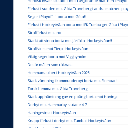
Heroisk insats slutade i moll i avgörande matchen i Playo
Förlust i sudden mot Göta Traneberg i andra matchen play
Seger i Playoff -1 borta mot Göta!!
Förlust i Hockeytvåan borta mot IFK Tumba ger Göta i Play
Strafförlust mot Iron
Starkt att vinna borta mot Järfälla i Hockeytvåan!!
Straffvinst mot Tierp i Hockeytvåan
Viktig seger borta mot Viggbyholm
Det är målen som räknas…
Hemmamatcher i Hockeytvåan 2025
Stark vändning i kommunderbyt borta mot Flempan!
Torsk hemma mot Göta Traneberg
Stark upphämtning gav en poäng borta mot Haninge
Derbyt mot Hammarby slutade 4-7
Haningevinst i Hockeytvåan
Knapp förlust i derbyt mot Tumba i Hockeytvåan