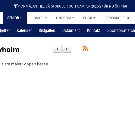
ANMÄLAN TILL VÅRA SKOLOR OCH CAMPER 2026-27 ÄR NU ÖPPNA!
SENIOR
JUNIOR
UNGDOM
FLICK
SKRIDSKODISCO
ljetter
Kalender
Bildgalleri
Dokument
Kontakt
Sponsorsmatch
yholm
<
>
, sista målet i öppen kasse.