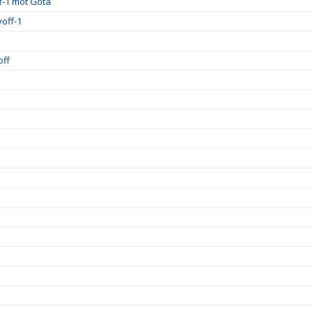
ff-1 mot Göta
off-1
off