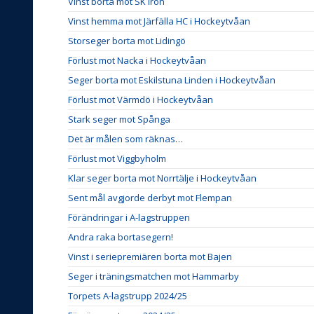
Vinst borta mot SK Iron
Vinst hemma mot Järfälla HC i Hockeytvåan
Storseger borta mot Lidingö
Förlust mot Nacka i Hockeytvåan
Seger borta mot Eskilstuna Linden i Hockeytvåan
Förlust mot Värmdö i Hockeytvåan
Stark seger mot Spånga
Det är målen som räknas…
Förlust mot Viggbyholm
Klar seger borta mot Norrtälje i Hockeytvåan
Sent mål avgjorde derbyt mot Flempan
Förändringar i A-lagstruppen
Andra raka bortasegern!
Vinst i seriepremiären borta mot Bajen
Seger i träningsmatchen mot Hammarby
Torpets A-lagstrupp 2024/25