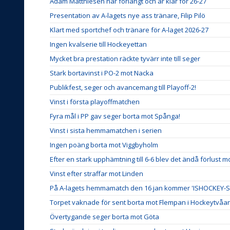
Adam Matthiesen har förlängt och är klar för 26-27
Presentation av A-lagets nye ass tränare, Filip Pilö
Klart med sportchef och tränare för A-laget 2026-27
Ingen kvalserie till Hockeyettan
Mycket bra prestation räckte tyvärr inte till seger
Stark bortavinst i PO-2 mot Nacka
Publikfest, seger och avancemang till Playoff-2!
Vinst i första playoffmatchen
Fyra mål i PP gav seger borta mot Spånga!
Vinst i sista hemmamatchen i serien
Ingen poäng borta mot Viggbyholm
Efter en stark upphämtning till 6-6 blev det ändå förlust 
Vinst efter straffar mot Linden
På A-lagets hemmamatch den 16 jan kommer 'ISHOCKE
Torpet vaknade för sent borta mot Flempan i Hockeytvåa
Övertygande seger borta mot Göta