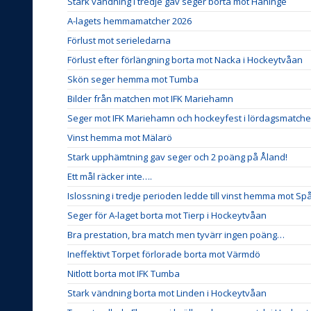
Stark vändning i tredje gav seger borta mot Haninge
A-lagets hemmamatcher 2026
Förlust mot serieledarna
Förlust efter förlängning borta mot Nacka i Hockeytvåan
Skön seger hemma mot Tumba
Bilder från matchen mot IFK Mariehamn
Seger mot IFK Mariehamn och hockeyfest i lördagsmatch
Vinst hemma mot Mälarö
Stark upphämtning gav seger och 2 poäng på Åland!
Ett mål räcker inte….
Islossning i tredje perioden ledde till vinst hemma mot S
Seger för A-laget borta mot Tierp i Hockeytvåan
Bra prestation, bra match men tyvärr ingen poäng…
Ineffektivt Torpet förlorade borta mot Värmdö
Nitlott borta mot IFK Tumba
Stark vändning borta mot Linden i Hockeytvåan