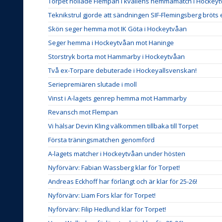
Torpet nollade Flempan i kvällens hemmamatch i Hockeyt
Teknikstrul gjorde att sändningen SIF-Flemingsberg bröts 
Skön seger hemma mot IK Göta i Hockeytvåan
Seger hemma i Hockeytvåan mot Haninge
Storstryk borta mot Hammarby i Hockeytvåan
Två ex-Torpare debuterade i Hockeyallsvenskan!
Seriepremiären slutade i moll
Vinst i A-lagets genrep hemma mot Hammarby
Revansch mot Flempan
Vi hälsar Devin Kling välkommen tillbaka till Torpet
Första träningsmatchen genomförd
A-lagets matcher i Hockeytvåan under hösten
Nyförvärv: Fabian Wassberg klar för Torpet!
Andreas Eckhoff har förlängt och är klar för 25-26!
Nyförvärv: Liam Fors klar för Torpet!
Nyförvärv: Filip Hedlund klar för Torpet!