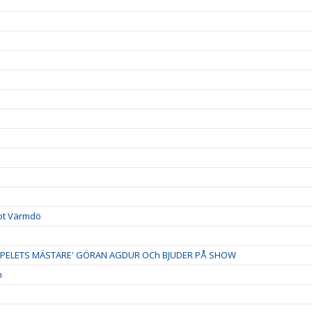
mot Värmdö
Y-SPELETS MÄSTARE' GÖRAN AGDUR OCh BJUDER PÅ SHOW
n