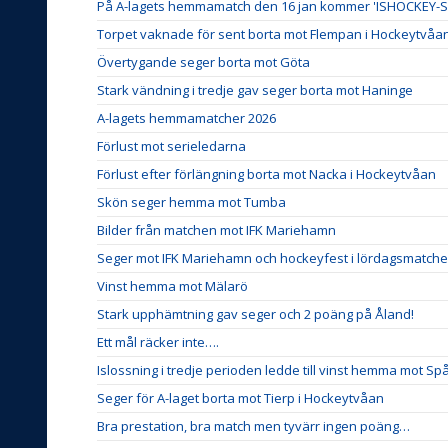
På A-lagets hemmamatch den 16 jan kommer 'ISHOCKE
Torpet vaknade för sent borta mot Flempan i Hockeytvåa
Övertygande seger borta mot Göta
Stark vändning i tredje gav seger borta mot Haninge
A-lagets hemmamatcher 2026
Förlust mot serieledarna
Förlust efter förlängning borta mot Nacka i Hockeytvåan
Skön seger hemma mot Tumba
Bilder från matchen mot IFK Mariehamn
Seger mot IFK Mariehamn och hockeyfest i lördagsmatch
Vinst hemma mot Mälarö
Stark upphämtning gav seger och 2 poäng på Åland!
Ett mål räcker inte….
Islossning i tredje perioden ledde till vinst hemma mot S
Seger för A-laget borta mot Tierp i Hockeytvåan
Bra prestation, bra match men tyvärr ingen poäng…