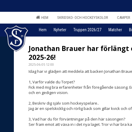
HEM
SKRIDSKO- OCH HOCKEYSKOLOR
CAMPER
Hem
Nyheter
Truppen 2026/27
Matcher
Bi
Jonathan Brauer har förlängt o
2025-26!
2025-06-05 12:00
Idag har vi glädjen att meddela att backen Jonathan Brauer
1, Varför valde du Torpet?
Fick med mig bra erfarenheter från föregående säsong. E
och en gedigen vision.
2, Beskriv dig själv som hockeyspelare..
Jag är en spelskicklig och rörlig back som gillar kvick och 
3, Vad har du för förväntningar på den här säsongen?
Ser fram emot att växa in i det nya laget. Tror vi har bra k