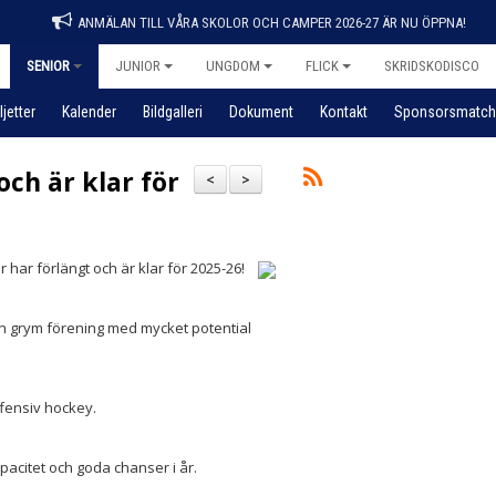
ANMÄLAN TILL VÅRA SKOLOR OCH CAMPER 2026-27 ÄR NU ÖPPNA!
SENIOR
JUNIOR
UNGDOM
FLICK
SKRIDSKODISCO
ljetter
Kalender
Bildgalleri
Dokument
Kontakt
Sponsorsmatch
ch är klar för
<
>
 har förlängt och är klar för 2025-26!
n grym förening med mycket potential
offensiv hockey.
apacitet och goda chanser i år.