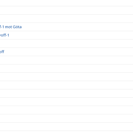
ff-1 mot Göta
off-1
off