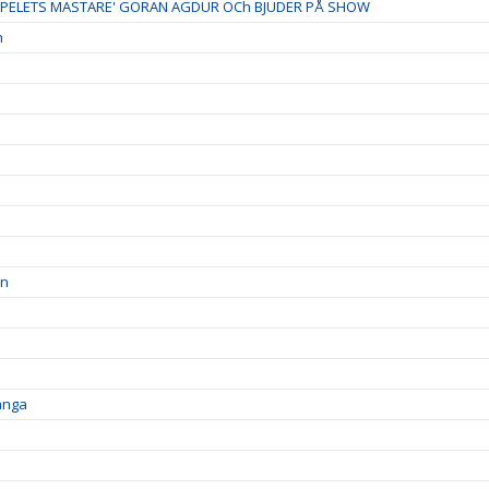
Y-SPELETS MÄSTARE' GÖRAN AGDUR OCh BJUDER PÅ SHOW
n
en
pånga