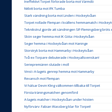
Ineffektivt Torpet förlorade borta mot Värmdö
Nitlott borta mot IFK Tumba
Stark vändning borta mot Linden i Hockeytvåan
Torpet nollade Flempan i kvällens hemmamatch i Hockeyt
Teknikstrul gjorde att sändningen SIF-Flemingsberg bröts 
Skön seger hemma mot IK Göta i Hockeytvåan
Seger hemma i Hockeytvåan mot Haninge
Storstryk borta mot Hammarby i Hockeytvåan
Två ex-Torpare debuterade i Hockeyallsvenskan!
Seriepremiären slutade i moll
Vinst i A-lagets genrep hemma mot Hammarby
Revansch mot Flempan
Vi hälsar Devin Kling välkommen tillbaka till Torpet
Första träningsmatchen genomförd
A-lagets matcher i Hockeytvåan under hösten
Nyförvärv: Fabian Wassberg klar för Torpet!