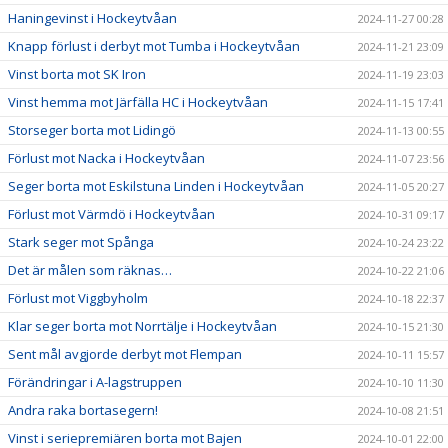
Haningevinst i Hockeytvåan
2024-11-27 00:28
Knapp förlust i derbyt mot Tumba i Hockeytvåan
2024-11-21 23:09
Vinst borta mot SK Iron
2024-11-19 23:03
Vinst hemma mot Järfälla HC i Hockeytvåan
2024-11-15 17:41
Storseger borta mot Lidingö
2024-11-13 00:55
Förlust mot Nacka i Hockeytvåan
2024-11-07 23:56
Seger borta mot Eskilstuna Linden i Hockeytvåan
2024-11-05 20:27
Förlust mot Värmdö i Hockeytvåan
2024-10-31 09:17
Stark seger mot Spånga
2024-10-24 23:22
Det är målen som räknas…
2024-10-22 21:06
Förlust mot Viggbyholm
2024-10-18 22:37
Klar seger borta mot Norrtälje i Hockeytvåan
2024-10-15 21:30
Sent mål avgjorde derbyt mot Flempan
2024-10-11 15:57
Förändringar i A-lagstruppen
2024-10-10 11:30
Andra raka bortasegern!
2024-10-08 21:51
Vinst i seriepremiären borta mot Bajen
2024-10-01 22:00