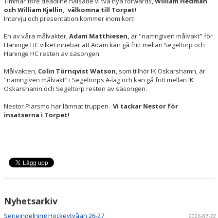
Timmar före deadline hälsade vi två nya forwards,
William Hedman
och William Kjellin, välkomna till Torpet!
Intervju och presentation kommer inom kort!
En av våra målvakter,
Adam Matthiesen,
är "namngiven målvakt" för
Haninge HC vilket innebär att Adam kan gå fritt mellan Segeltorp och
Haninge HC resten av säsongen.
Målvakten,
Colin Törnqvist Watson
, som tillhör IK Oskarshamn, är
"namngiven målvakt" i Segeltorps A-lag och kan gå fritt mellan IK
Oskarshamn och Segeltorp resten av säsongen.
Nestor Plarsmo har lämnat truppen.
Vi tackar Nestor för
insatserna i Torpet!
Nyhetsarkiv
Serieindelning Hockeytvåan 26-27
2026-07-22