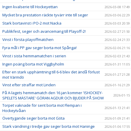
Ingen kvalserie till Hockeyettan
2026-03-08 17:49
Mycket bra prestation räckte tyvärr inte till seger
2026-03-06 22:29
Stark bortavinst i PO-2 mot Nacka
2026-03-03 20:59
Publikfest, seger och avancemang till Playoff-2!
2026-02-27 21:50
Vinst i första playoffmatchen
2026-02-24 21:33
Fyra mål i PP gav seger borta mot Spånga!
2026-02-06 21:16
Vinst i sista hemmamatchen i serien
2026-02-03 21:43
Ingen poäng borta mot Viggbyholm
2026-01-31 11:05
Efter en stark upphämtning till 6-6 blev det ändå förlust
2026-01-27 21:28
mot Värmdö
Vinst efter straffar mot Linden
2026-01-16 21:29
På A-lagets hemmamatch den 16 jan kommer 'ISHOCKEY-
2026-01-15
SPELETS MÄSTARE' GÖRAN AGDUR OCh BJUDER PÅ SHOW
Torpet vaknade för sent borta mot Flempan i
2026-01-13 21:41
Hockeytvåan
Övertygande seger borta mot Göta
2026-01-09 21:41
Stark vändning i tredje gav seger borta mot Haninge
2026-01-06 17:55