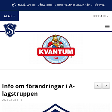
ANMÄLAN TILL VÅRA SKOLOR OCH CAMPER 2026-27 ÄR NU ÖPPNA!
A-LAG
LOGGA IN
HEM
NYHETER
TRUPPEN 2026/27
MATCHER
BILJETTER
Info om förändringar i A-
<
>
KALENDER
lagstruppen
2024-02-08 11:41
BILDGALLERI
DOKUMENT