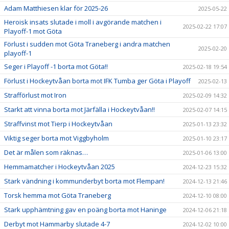
Adam Matthiesen klar för 2025-26
2025-05-22
Heroisk insats slutade i moll i avgörande matchen i
2025-02-22 17:07
Playoff-1 mot Göta
Förlust i sudden mot Göta Traneberg i andra matchen
2025-02-20
playoff-1
Seger i Playoff -1 borta mot Göta!!
2025-02-18 19:54
Förlust i Hockeytvåan borta mot IFK Tumba ger Göta i Playoff
2025-02-13
Strafförlust mot Iron
2025-02-09 14:32
Starkt att vinna borta mot Järfälla i Hockeytvåan!!
2025-02-07 14:15
Straffvinst mot Tierp i Hockeytvåan
2025-01-13 23:32
Viktig seger borta mot Viggbyholm
2025-01-10 23:17
Det är målen som räknas…
2025-01-06 13:00
Hemmamatcher i Hockeytvåan 2025
2024-12-23 15:32
Stark vändning i kommunderbyt borta mot Flempan!
2024-12-13 21:46
Torsk hemma mot Göta Traneberg
2024-12-10 08:00
Stark upphämtning gav en poäng borta mot Haninge
2024-12-06 21:18
Derbyt mot Hammarby slutade 4-7
2024-12-02 10:00