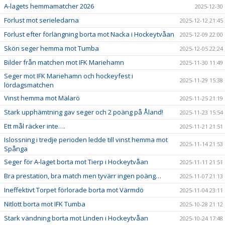
A-lagets hemmamatcher 2026
2025-12-30
Förlust mot serieledarna
2025-12-12 21:45
Förlust efter förlängning borta mot Nacka i Hockeytvåan
2025-12-09 22:00
Skön seger hemma mot Tumba
2025-12-05 22:24
Bilder från matchen mot IFK Mariehamn
2025-11-30 11:49
Seger mot IFK Mariehamn och hockeyfest i
2025-11-29 15:38
lördagsmatchen
Vinst hemma mot Mälarö
2025-11-25 21:19
Stark upphämtning gav seger och 2 poäng på Åland!
2025-11-23 15:54
Ett mål räcker inte….
2025-11-21 21:51
Islossning i tredje perioden ledde till vinst hemma mot
2025-11-14 21:53
Spånga
Seger för A-laget borta mot Tierp i Hockeytvåan
2025-11-11 21:51
Bra prestation, bra match men tyvärr ingen poäng…
2025-11-07 21:13
Ineffektivt Torpet förlorade borta mot Värmdö
2025-11-04 23:11
Nitlott borta mot IFK Tumba
2025-10-28 21:12
Stark vändning borta mot Linden i Hockeytvåan
2025-10-24 17:48