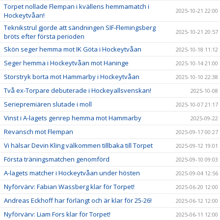
Torpet nollade Flempan i kvällens hemmamatch i
2025-10-21 22:00
Hockeytvåan!
Teknikstrul gjorde att sändningen SIF-Flemingsberg
2025-10-21 20:57
bröts efter första perioden
Skön seger hemma mot IK Göta i Hockeytvåan
2025-10-18 11:12
Seger hemma i Hockeytvåan mot Haninge
2025-10-14 21:00
Storstryk borta mot Hammarby i Hockeytvåan
2025-10-10 22:38
Två ex-Torpare debuterade i Hockeyallsvenskan!
2025-10-08
Seriepremiären slutade i moll
2025-10-07 21:17
Vinst i A-lagets genrep hemma mot Hammarby
2025-09-22
Revansch mot Flempan
2025-09-17 00:27
Vi hälsar Devin Kling välkommen tillbaka till Torpet
2025-09-12 19:01
Första träningsmatchen genomförd
2025-09-10 09:03
A-lagets matcher i Hockeytvåan under hösten
2025-09-04 12:56
Nyförvärv: Fabian Wassberg klar för Torpet!
2025-06-20 12:00
Andreas Eckhoff har förlängt och är klar för 25-26!
2025-06-12 12:00
Nyförvärv: Liam Fors klar för Torpet!
2025-06-11 12:00