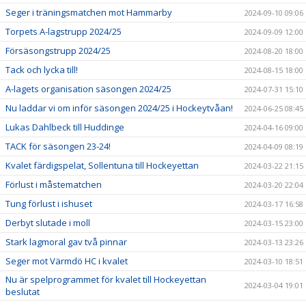
Seger i träningsmatchen mot Hammarby
2024-09-10 09:06
Torpets A-lagstrupp 2024/25
2024-09-09 12:00
Försäsongstrupp 2024/25
2024-08-20 18:00
Tack och lycka till!
2024-08-15 18:00
A-lagets organisation säsongen 2024/25
2024-07-31 15:10
Nu laddar vi om inför säsongen 2024/25 i Hockeytvåan!
2024-06-25 08:45
Lukas Dahlbeck till Huddinge
2024-04-16 09:00
TACK för säsongen 23-24!
2024-04-09 08:19
Kvalet färdigspelat, Sollentuna till Hockeyettan
2024-03-22 21:15
Förlust i måstematchen
2024-03-20 22:04
Tung förlust i ishuset
2024-03-17 16:58
Derbyt slutade i moll
2024-03-15 23:00
Stark lagmoral gav två pinnar
2024-03-13 23:26
Seger mot Värmdö HC i kvalet
2024-03-10 18:51
Nu är spelprogrammet för kvalet till Hockeyettan
2024-03-04 19:01
beslutat