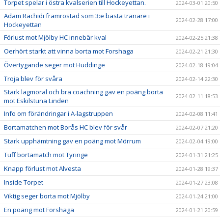
Torpet spelar i östra kvalserien till Hockeyettan.
2024-03-01 20:50
Adam Rachidi framröstad som 3:e bästa tränare i
2024-02-28 17:00
Hockeyettan
Förlust mot Mjölby HC innebär kval
2024-02-25 21:38
Oerhört starkt att vinna borta mot Forshaga
2024-02-21 21:30
Övertygande seger mot Huddinge
2024-02-18 19:04
Troja blev för svåra
2024-02-14 22:30
Stark lagmoral och bra coachning gav en poäng borta
2024-02-11 18:53
mot Eskilstuna Linden
Info om förändringar i A-lagstruppen
2024-02-08 11:41
Bortamatchen mot Borås HC blev för svår
2024-02-07 21:20
Stark upphämtning gav en poäng mot Mörrum
2024-02-04 19:00
Tuff bortamatch mot Tyringe
2024-01-31 21:25
Knapp förlust mot Alvesta
2024-01-28 19:37
Inside Torpet
2024-01-27 23:08
Viktig seger borta mot Mjölby
2024-01-24 21:00
En poäng mot Forshaga
2024-01-21 20:59