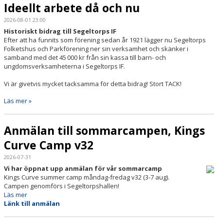
PARTNERS
Ideellt arbete då och nu
2026-08-01 23:00
DOMARE
Historiskt bidrag till Segeltorps IF
Efter att ha funnits som förening
sedan
år
1921 lägger nu Segeltorps
CAFÉ SEGLET
Folketshus och Parkförening ner sin verksamhet och skänker i
samband med det
45 000 kr från sin kassa
till barn- och
FÖR SPELARE & ANHÖRIGA
ungdomsverksamhet
er
na
i Segeltorps IF
.
Vi är givetvis mycket tacksamma för detta bidrag! Stort TACK!
MEDLEMSFÖRMÅNER
Läs mer »
PROFILPRODUKTER
Anmälan till sommarcampen, Kings
BINGOLOTTER
Curve Camp v32
MEDLEMSDAGAR PÅ HOCKEYGEAR
2026-07-31
Vi har öppnat upp anmälan för vår sommarcamp
LÄNKAR
Kings Curve summer camp måndag-fredag v32 (3-7 aug).
Campen genomförs i Segeltorpshallen!
Läs mer
Länk till anmälan