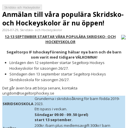
Skridsko- och Hockeyskolor
Anmälan till våra populära Skridsko-
och Hockeyskolor är nu öppen!
2026-07-29, Skridsko- och Hockeyskolor
12-13 SEPTEMBER STARTAR VÅRA POPULÄRA SKRIDSKO- OCH
HOCKEYSKOLOR
Segeltorps IF Ishockeyförening hälsar nya barn och de barn
som varit med tidigare VÄLKOMNA!
Lördagen den 12 september startar Segeltorp Hockeys
Hockeyskolor för säsongen 26/27.
Söndagen den 13 september startar Segeltorp Hockeys
Skridskoskola för säsongen 26/27.
Det går även bra att börja senare, kontakta
ungdom@segeltorphockey.se
Grunderna i skridskoåkning för barn födda 2019-
SKRIDSKOSKOLA
2023.
Ett ispass i veckan.
Söndagar
09.00 - 09:.50 (prel)
start 13 september.
200kr /barn plus medlemsavgift 300kr/ barn