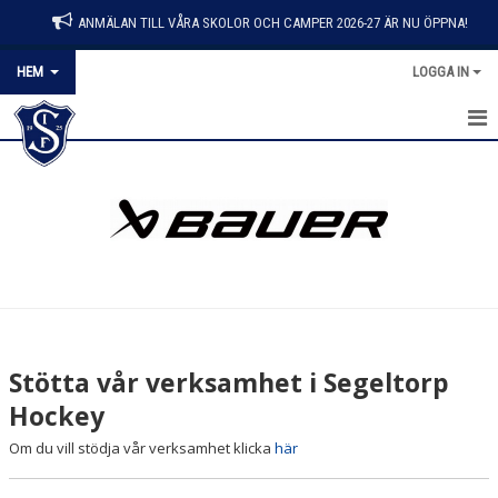
ANMÄLAN TILL VÅRA SKOLOR OCH CAMPER 2026-27 ÄR NU ÖPPNA!
HEM
LOGGA IN
HEM
NYHETER
KONTAKT
OM KLUBBEN
BLI MEDLEM
Stötta vår verksamhet i Segeltorp
DOKUMENT
Hockey
Om du vill stödja vår verksamhet klicka
här
MATCHER