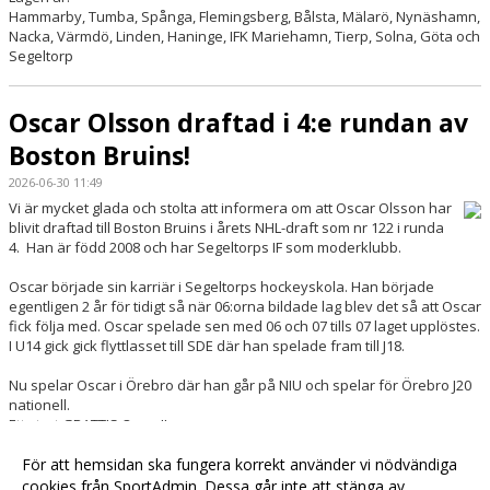
Hammarby, Tumba, Spånga, Flemingsberg, Bålsta, Mälarö, Nynäshamn,
Nacka, Värmdö, Linden, Haninge, IFK Mariehamn, Tierp, Solna, Göta och
Segeltorp
Oscar Olsson draftad i 4:e rundan av
Boston Bruins!
2026-06-30 11:49
Vi är mycket glada och stolta att informera om att Oscar Olsson har
blivit draftad till Boston Bruins i årets NHL-draft som nr 122 i runda
4. Han är född 2008 och har Segeltorps IF som moderklubb.
Oscar började sin karriär i Segeltorps hockeyskola. Han började
egentligen 2 år för tidigt så när 06:orna bildade lag blev det så att Oscar
fick följa med. Oscar spelade sen med 06 och 07 tills 07 laget upplöstes.
I U14 gick gick flyttlasset till SDE där han spelade fram till J18.
Nu spelar Oscar i Örebro där han går på NIU och spelar för Örebro J20
nationell.
Ett stort GRATTIS Oscar!!
Länk till Eliteprospects
För att hemsidan ska fungera korrekt använder vi nödvändiga
cookies från SportAdmin. Dessa går inte att stänga av.