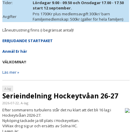
Tider:
Lördagar 9.00 - 09.50 och
Onsdagar 17.00 - 17.50
start 12 september.
Pris 1700Kr plus medlemsavgift 300kr/ barn
Avgifter
Familjemedlemskap: 500kr (gäller för hela familjen)
Låneutrustning finns (i begränsat antal)!
ERBJUDANDE STARTPAKET
Anmäl Er här
VÄLKOMNA!!
Läs mer »
A-lag
Serieindelning Hockeytvåan 26-27
2026-07-22, A-lag
Efter sommarens turbulens står det nu klart att det bli 16 lag i
Hockeytvåan 2026-27.
Nyköping tackade ja till plats i Hockeyettan.
ViWax drog sig ur och ersätts av Solna HC.
Lagen är: