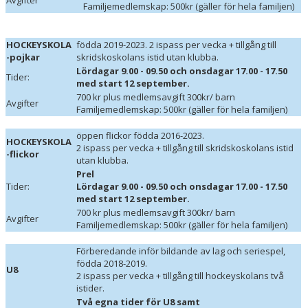
Avgifter
Familjemedlemskap: 500kr (gäller för hela familjen)
HOCKEYSKOLA
födda 2019-2023. 2 ispass per vecka + tillgång till
-pojkar
skridskoskolans istid utan klubba.
Lördagar 9.00 - 09.50 och onsdagar 17.00 - 17.50
Tider:
med start 12 september.
700 kr plus medlemsavgift 300kr/ barn
Avgifter
Familjemedlemskap: 500kr (gäller för hela familjen)
öppen flickor födda 2016-2023.
HOCKEYSKOLA
2 ispass per vecka + tillgång till skridskoskolans istid
-flickor
utan klubba.
Prel
Tider:
Lördagar 9.00 - 09.50 och onsdagar 17.00 - 17.50
med start 12 september.
700 kr plus medlemsavgift 300kr/ barn
Avgifter
Familjemedlemskap: 500kr (gäller för hela familjen)
Förberedande inför bildande av lag och seriespel,
födda 2018-2019.
U8
2 ispass per vecka + tillgång till hockeyskolans två
istider.
Två egna tider för U8 samt