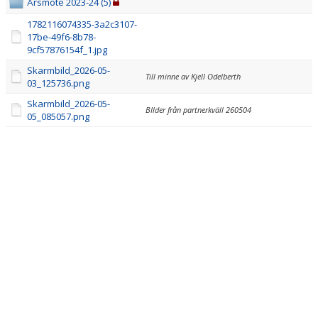
PARTNERS
Årsmöte 2023-24 (5)
1782116074335-3a2c3107-
DOMARE
17be-49f6-8b78-
9cf57876154f_1.jpg
CAFÉ SEGLET
Skarmbild_2026-05-
Till minne av Kjell Odelberth
03_125736.png
FÖR SPELARE & ANHÖRIGA
Skarmbild_2026-05-
BIlder från partnerkväll 260504
05_085057.png
MEDLEMSFÖRMÅNER
PROFILPRODUKTER
BINGOLOTTER
MEDLEMSDAGAR PÅ HOCKEYGEAR
LÄNKAR