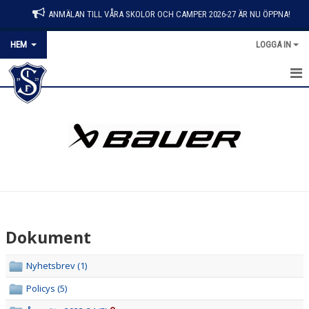
ANMÄLAN TILL VÅRA SKOLOR OCH CAMPER 2026-27 ÄR NU ÖPPNA!
HEM
LOGGA IN
HEM
NYHETER
KONTAKT
OM KLUBBEN
BLI MEDLEM
Dokument
DOKUMENT
Nyhetsbrev (1)
MATCHER
Policys (5)