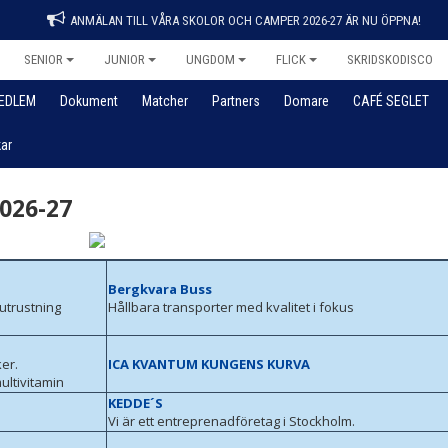
ANMÄLAN TILL VÅRA SKOLOR OCH CAMPER 2026-27 ÄR NU ÖPPNA!
SENIOR
JUNIOR
UNGDOM
FLICK
SKRIDSKODISCO
MEDLEM
Dokument
Matcher
Partners
Domare
CAFÉ SEGLET
ar
026-27
Bergkvara Buss
utrustning
Hållbara transporter med kvalitet i fokus
er.
ICA KVANTUM KUNGENS KURVA
ultivitamin
KEDDE´S
Vi är ett entreprenadföretag i Stockholm.