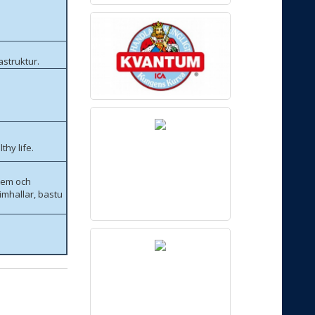
astruktur.
thy life.
stem och
imhallar, bastu