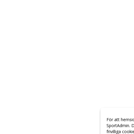
För att hemsi
SportAdmin. D
frivilliga cook