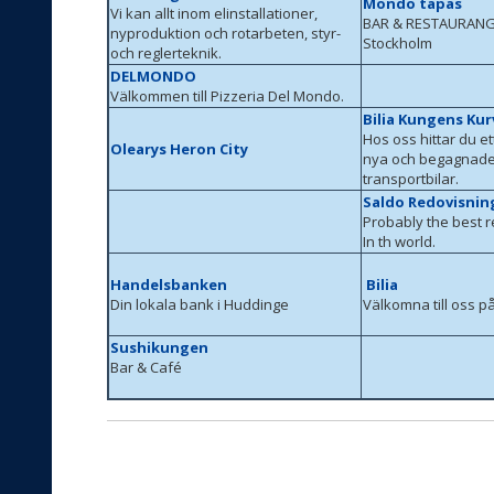
Mondo tapas
Vi kan allt inom elinstallationer,
BAR & RESTAURANG
nyproduktion och rotarbeten, styr-
Stockholm
och reglerteknik.
DELMONDO
Välkommen till Pizzeria Del Mondo.
Bilia Kungens Ku
Hos oss hittar du et
Olearys Heron City
nya och begagnade
transportbilar.
Saldo Redovisnin
Probably the best 
In th world.
Handelsbanken
Bilia
Din lokala bank i Huddinge
Välkomna till oss på 
Sushikungen
Bar & Café