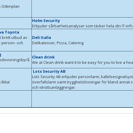
 Odenplan
Holm Security
Erbjuder sårbarhetsanalyser som täcker hela din IT-infr
rva Toyota
t brett utbud av
Deli Italia
 person- och
Delikatesser, Pizza, Catering
g
Clean drink
redovisningsbyrå.
We at Clean drink want it to be easy for you to live a heal
Lots Security AB
Lots Security AB erbjuder personlarm, kallelsesignalsy
Bilia!
överfallslarm samt trygghetslösningar för bland annat s
och idrottsanläggningar.