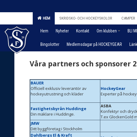
HEM
SKRIDSKO- OCH HOCKEYSKOLOR
CAMPER
Hem
Nyheter
Kontakt
Om klubben
BLI 
Bingolotter
Medlemsdagar på HOCKEYGEAR
Länk
Våra partners och sponsorer 2
BAUER
Officiell exklusiv leverantör av
HockeyGear
hockeyutrustning och kläder
Experter på hockey
ASBA
Fastighetsbyrån Huddinge
Konfektyr och dryck
Din mäklare i Huddinge.
T.ex GlockenGold m
JMW
Ditt byggföretag i Stockholm
Dahlbergs El & Kraft