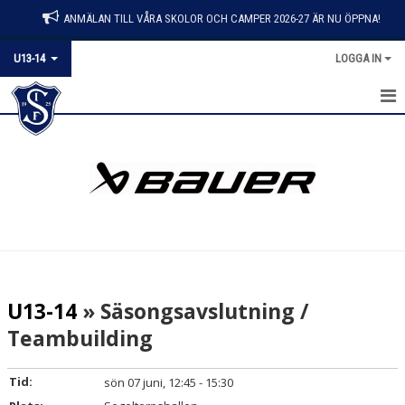
ANMÄLAN TILL VÅRA SKOLOR OCH CAMPER 2026-27 ÄR NU ÖPPNA!
U13-14
LOGGA IN
HEM
NYHETER
KALENDER
TRUPPEN
MATCHER
U13-14
» Säsongsavslutning /
DOKUMENT
Teambuilding
BILDGALLERI
Tid:
sön 07 juni, 12:45 - 15:30
KONTAKT