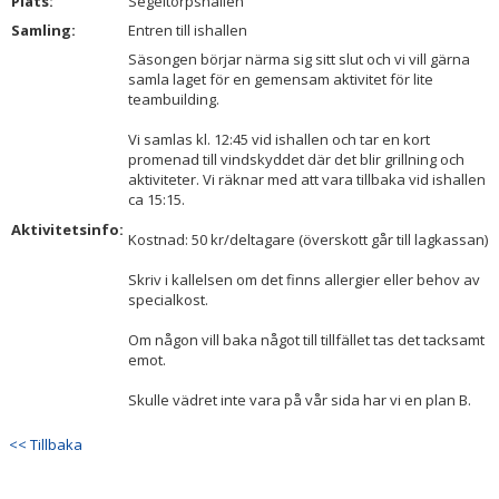
Plats:
Segeltorpshallen
Samling:
Entren till ishallen
Säsongen börjar närma sig sitt slut och vi vill gärna
samla laget för en gemensam aktivitet för lite
teambuilding.
Vi samlas kl. 12:45 vid ishallen och tar en kort
promenad till vindskyddet där det blir grillning och
aktiviteter. Vi räknar med att vara tillbaka vid ishallen
ca 15:15.
Aktivitetsinfo:
Kostnad: 50 kr/deltagare (överskott går till lagkassan)
Skriv i kallelsen om det finns allergier eller behov av
specialkost.
Om någon vill baka något till tillfället tas det tacksamt
emot.
Skulle vädret inte vara på vår sida har vi en plan B.
<< Tillbaka