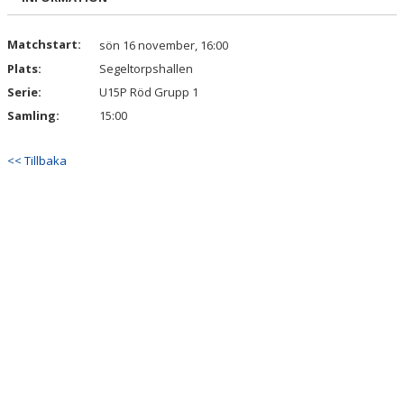
KINGS CURVE CUP
Matchstart:
sön 16 november, 16:00
Plats:
Segeltorpshallen
Serie:
U15P Röd Grupp 1
Samling:
15:00
<< Tillbaka