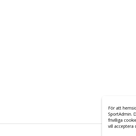
För att hemsi
SportAdmin. D
frivilliga cook
vill acceptera