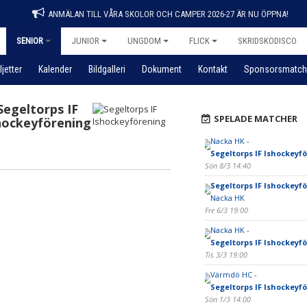
ANMÄLAN TILL VÅRA SKOLOR OCH CAMPER 2026-27 ÄR NU ÖPPNA!
SENIOR
JUNIOR
UNGDOM
FLICK
SKRIDSKODISCO
ljetter
Kalender
Bildgalleri
Dokument
Kontakt
Sponsorsmatch
Segeltorps IF
SPELADE MATCHER
hockeyförening
Nacka HK -
Segeltorps IF Ishockeyf
Sön 8/3 14:40
Segeltorps IF Ishockeyf
Nacka HK
Fre 6/3 19:00
Nacka HK -
Segeltorps IF Ishockeyf
Tis 3/3 19:00
Värmdö HC -
Segeltorps IF Ishockeyf
Sön 1/3 14:00