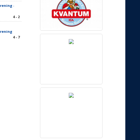
örening
-
4 - 2
örening
4 - 7