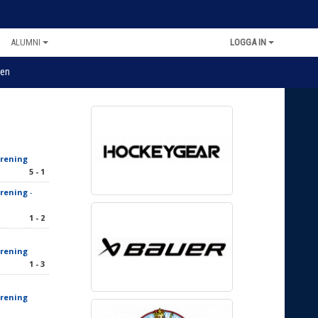
ALUMNI
LOGGA IN
en
örening
5 - 1
örening
-
1 - 2
örening
1 - 3
örening