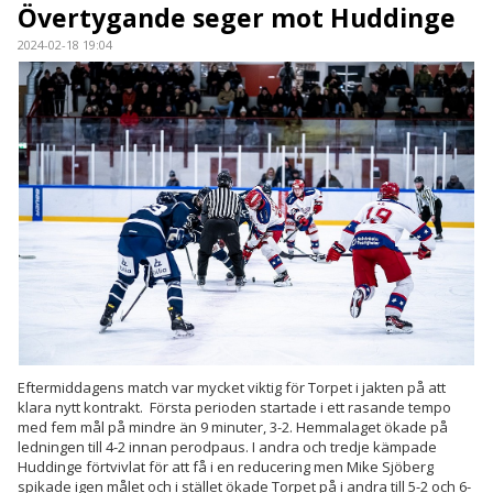
Övertygande seger mot Huddinge
KONTAKT
2024-02-18 19:04
SPONSORSMATCHEN
Eftermiddagens match var mycket viktig för Torpet i jakten på att
klara nytt kontrakt. Första perioden startade i ett rasande tempo
med fem mål på mindre än 9 minuter, 3-2. Hemmalaget ökade på
ledningen till 4-2 innan perodpaus. I andra och tredje kämpade
Huddinge förtvivlat för att få i en reducering men Mike Sjöberg
spikade igen målet och i stället ökade Torpet på i andra till 5-2 och 6-