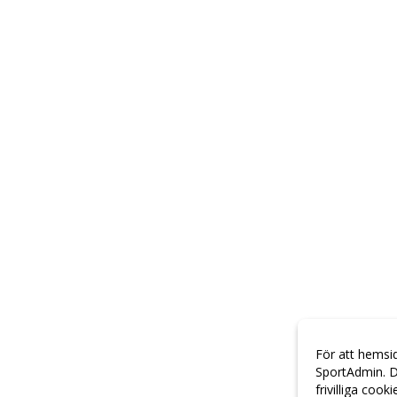
För att hemsi
SportAdmin. D
frivilliga cook