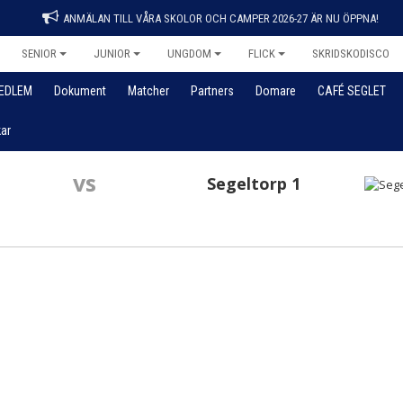
ANMÄLAN TILL VÅRA SKOLOR OCH CAMPER 2026-27 ÄR NU ÖPPNA!
SENIOR
JUNIOR
UNGDOM
FLICK
SKRIDSKODISCO
MEDLEM
Dokument
Matcher
Partners
Domare
CAFÉ SEGLET
ar
vs
Segeltorp 1