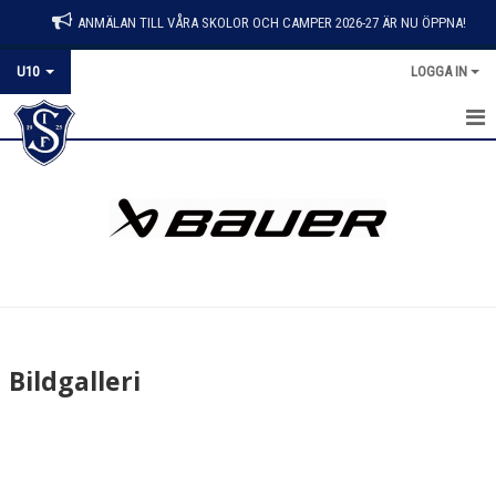
ANMÄLAN TILL VÅRA SKOLOR OCH CAMPER 2026-27 ÄR NU ÖPPNA!
U10
LOGGA IN
HEM
NYHETER
KALENDER
MATCHER
TRUPPEN
Bildgalleri
BILDGALLERI
DOKUMENT
KONTAKT