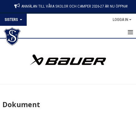
ANMÄLAN TILL VÅRA SKOLOR OCH CAMPER 2026-27 ÄR NU ÖPPNA!
SISTERS
LOGGA IN
HEM
NYHETER
KALENDER
MATCHER
TRUPPEN
Dokument
BILDGALLERI
DOKUMENT
KONTAKT